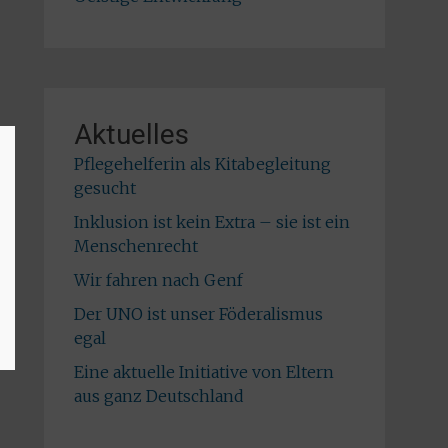
Aktuelles
Pflegehelferin als Kitabegleitung
gesucht
Inklusion ist kein Extra – sie ist ein
Menschenrecht
Wir fahren nach Genf
Der UNO ist unser Föderalismus
egal
Eine aktuelle Initiative von Eltern
aus ganz Deutschland