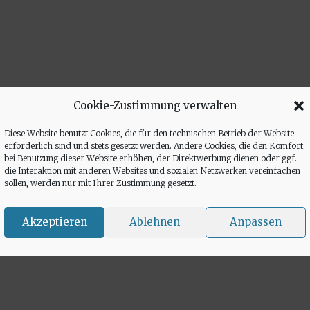
Cookie-Zustimmung verwalten
Diese Website benutzt Cookies, die für den technischen Betrieb der Website
erforderlich sind und stets gesetzt werden. Andere Cookies, die den Komfort
bei Benutzung dieser Website erhöhen, der Direktwerbung dienen oder ggf.
die Interaktion mit anderen Websites und sozialen Netzwerken vereinfachen
sollen, werden nur mit Ihrer Zustimmung gesetzt.
Akzeptieren
Ablehnen
Anpassen