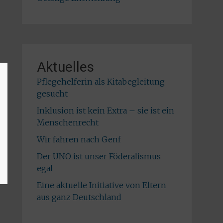
Aktuelles
Pflegehelferin als Kitabegleitung
gesucht
Inklusion ist kein Extra – sie ist ein
Menschenrecht
Wir fahren nach Genf
Der UNO ist unser Föderalismus
egal
Eine aktuelle Initiative von Eltern
aus ganz Deutschland