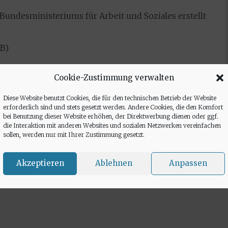
Bundesministeriums für Arbeit und Soziales erstellt
MB)
Cookie-Zustimmung verwalten
Diese Website benutzt Cookies, die für den technischen Betrieb der Website
erforderlich sind und stets gesetzt werden. Andere Cookies, die den Komfort
bei Benutzung dieser Website erhöhen, der Direktwerbung dienen oder ggf.
die Interaktion mit anderen Websites und sozialen Netzwerken vereinfachen
sollen, werden nur mit Ihrer Zustimmung gesetzt.
Akzeptieren
Ablehnen
Anpassen