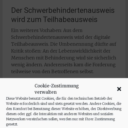
Der Schwerbehindertenausweis
wird zum Teilhabeausweis
Ein weiteres Vorhaben: Aus dem
Schwerbehindertenausweis wird der digitale
Teilhabeausweis. Die Umbenennung dürfte auf
Kritik stoßen: An der Lebenswirklichkeit der
Menschen mit Behinderung wird sie sicherlich
wenig ändern. Andererseits kam die Forderung
teilweise von den Betroffenen selbst.
Ausgelöst hat die Debatte eine Schülerin mit
Cookie-Zustimmung
Down-Syndrom, die das Wort
verwalten
„Schwerbehindert“ in ihrem Ausweis nicht
Diese Website benutzt Cookies, die für den technischen Betrieb der
mochte und es mit
„Schwer-in-
Website erforderlich sind und stets gesetzt werden. Andere Cookies, die
den Komfort bei Benutzung dieser Website erhöhen, der Direktwerbung
Ordnung“
überdeckte. Die Idee ging viral, sogar
dienen oder ggf. die Interaktion mit anderen Websites und sozialen
die Versorgungsämter ließen daraufhin
Netzwerken vereinfachen sollen, werden nur mit Ihrer Zustimmung
spezielle Hüllen anfertigen.
gesetzt.