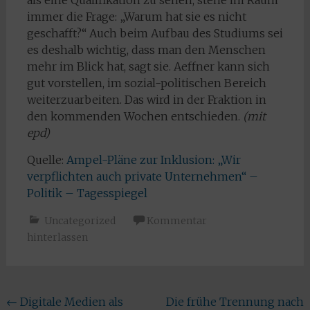
als eine Qualifikation zu sehen, stehe im Raum
immer die Frage: „Warum hat sie es nicht
geschafft?“ Auch beim Aufbau des Studiums sei
es deshalb wichtig, dass man den Menschen
mehr im Blick hat, sagt sie. Aeffner kann sich
gut vorstellen, im sozial-politischen Bereich
weiterzuarbeiten. Das wird in der Fraktion in
den kommenden Wochen entschieden.
(mit
epd)
Quelle:
Ampel-Pläne zur Inklusion: „Wir
verpflichten auch private Unternehmen“ –
Politik – Tagesspiegel
Uncategorized
Kommentar
hinterlassen
Beitragsnavigation
←
Digitale Medien als
Die frühe Trennung nach